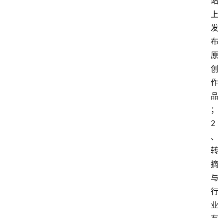
数
码
科
技
美
食
登录
注册
推
荐
2
教
育
资
讯
旅
游