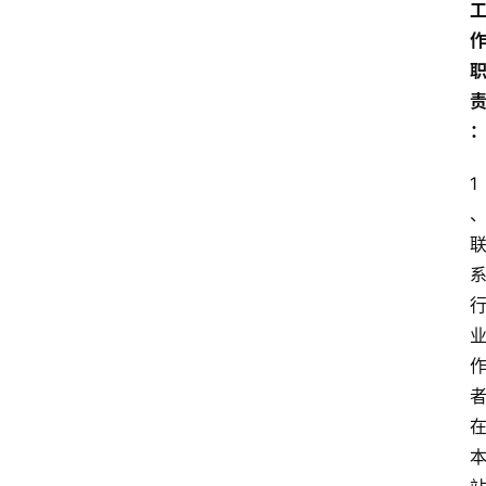
首
1
页
生
活
百
科
消
费
指
南