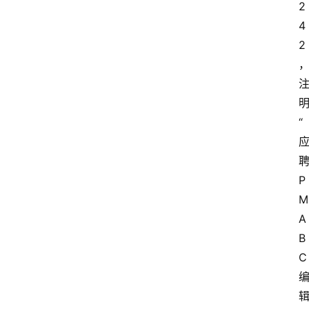
2
4
2
“
P
M
A
B
C