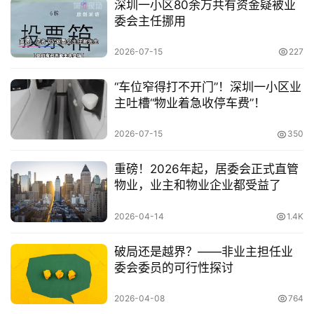
深圳一小区80余万共有资金疑被业
页
委会主任挪用
生
2026-07-15
227
活
百
“车位窄得打不开门”！深圳一小区业
科
主吐槽“物业着急收停车费”！
2026-07-15
350
消
费
重磅！2026年起，居委会正式直管
指
物业，业主和物业企业都受益了
南
2026-04-14
1.4K
数
码
破局还是越界？——非业主担任业
科
委会委员的可行性探讨
技
2026-04-08
764