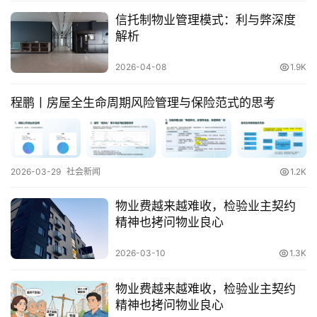
美
信托制物业管理模式：利与弊深度
食
登录
注册
解析
推
荐
2026-04-08
1.9K
教
程鹏丨房屋全生命周期风险管理与保险范式的思考
育
资
讯
2026-03-29
社会新闻
1.2K
旅
游
物业费越来越难收，检验业主契约
攻
精神也拷问物业良心
略
2026-03-10
1.3K
行
物业费越来越难收，检验业主契约
业
精神也拷问物业良心
交