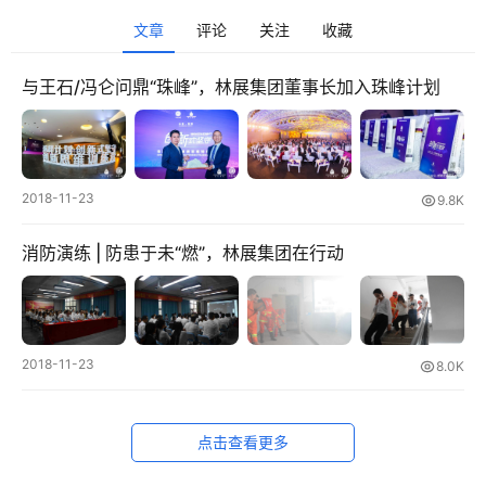
文章
评论
关注
收藏
美
食
登录
注册
与王石/冯仑问鼎“珠峰”，林展集团董事长加入珠峰计划
推
荐
教
2018-11-23
育
9.8K
资
消防演练 | 防患于未“燃”，林展集团在行动
讯
旅
游
攻
2018-11-23
8.0K
略
点击查看更多
行
业