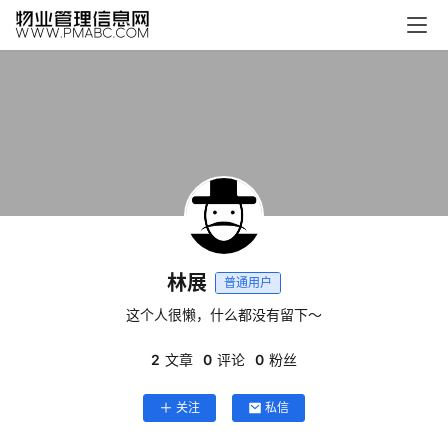
首
页
生
活
百
科
消
费
指
林展
普通用户
南
这个人很懒，什么都没有留下～
数
2
文章
0
评论
0
粉丝
码
科
关注
私信
技