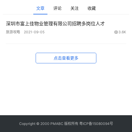
美
食
文章
评论
关注
收藏
登录
注册
推
荐
深圳市富上佳物业管理有限公司招聘多岗位人才
旅游攻略
2021-09-05
3.6K
教
育
资
点击查看更多
讯
旅
游
攻
略
行
业
Copyright © 2000 PMABC 版权所有
粤ICP备15080094号
交