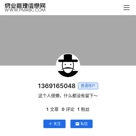
页
生
活
百
科
消
费
指
南
1369165048
普通用户
这个人很懒，什么都没有留下～
数
码
1
文章
0
评论
1
粉丝
科
技
关注
私信