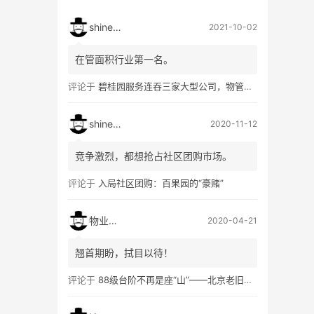
shineshi
2021-10-02
在管面积行业第一名。
评论于
碧桂园服务连吞三家大型公司，物管行业跑出首个巨无霸
shineshi
2020-11-12
竞争激烈，都想抢占社区团购市场。
评论于
入局社区团购：百果园的“豪赌”
物业软件
2020-04-21
翘首期盼，拭目以待！
评论于
88级台阶不再是座“山”——北京老旧小区加装电梯调查