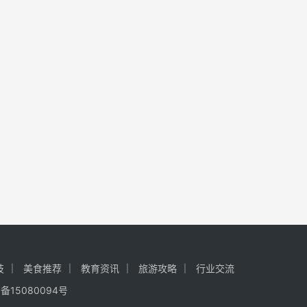
技
美食推荐
教育资讯
旅游攻略
行业交流
P备15080094号