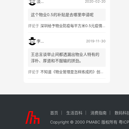
淡然
2020-02-20
这个物业0.5的补贴是去哪里申请呢
评论于
深圳给予物业防疫每平方米0.5元疫情防控补助
李树华
2019-11-30
王总言谈举止间都透漏出物业人特有的
淳朴、厚道和不服输的拼劲。
评论于
不知道《物业管理是怎样炼成的》创作者是谁，今天我们一起认识他
首页
生活百科
消费指南
数码科
Copyright © 2000 PMABC 版权所有
粤IC