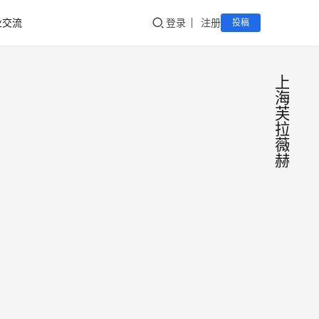
业交流
登录
注册
投稿
上
海
芙
拉
薇
赫
新疆牛
奶芙拉
薇赫纯
新疆豪
牛奶华
子畜牧
南广东
业牧场
深圳东