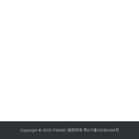
美
食
登录
注册
推
荐
教
育
资
讯
旅
游
攻
略
行
业
Copyright © 2000 PMABC 版权所有
粤ICP备15080094号
交