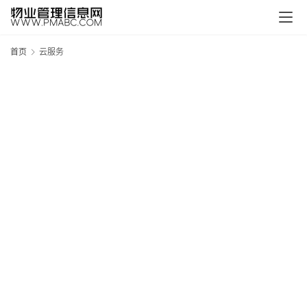
页
生
首页
云服务
活
百
科
消
费
指
南
数
码
科
技