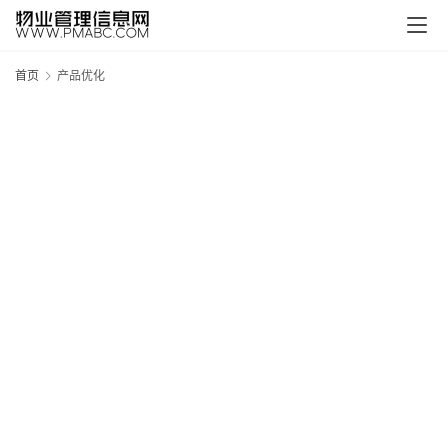
页
生
首页
产品优化
活
百
科
消
费
指
南
数
码
科
技