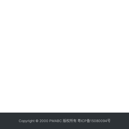
美
食
登录
注册
推
荐
教
育
资
讯
旅
游
攻
略
行
业
Copyright © 2000 PMABC 版权所有
粤ICP备15080094号
交