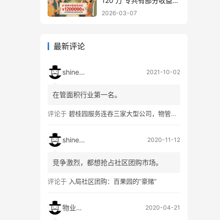
120 万 专共有部分收益归
业主 物业不能动
2026-03-07
最新评论
shineshi
2021-10-02
在管面积行业第一名。
评论于
碧桂园服务连吞三家大型公司，物管行业跑出首个巨无霸
shineshi
2020-11-12
竞争激烈，都想抢占社区团购市场。
评论于
入局社区团购：百果园的“豪赌”
物业软件
2020-04-21