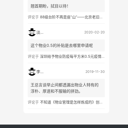
翘首期盼，拭目以待！
评论于
88级台阶不再是座“山”——北京老旧小区加装电梯调查
淡然
2020-02-20
这个物业0.5的补贴是去哪里申请呢
评论于
深圳给予物业防疫每平方米0.5元疫情防控补助
李树华
2019-11-30
王总言谈举止间都透漏出物业人特有的
淳朴、厚道和不服输的拼劲。
评论于
不知道《物业管理是怎样炼成的》创作者是谁，今天我们一起认识他