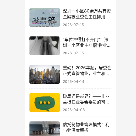
深圳一小区80余万共有资
金疑被业委会主任挪用
2026-07-15
“车位窄得打不开门”！深
圳一小区业主吐槽“物业着
急收停车费”！
2026-07-15
重磅！2026年起，居委会
正式直管物业，业主和物
业企业都受益了
2026-04-14
破局还是越界？——非业
主担任业委会委员的可行
性探讨
2026-04-08
信托制物业管理模式：利
与弊深度解析