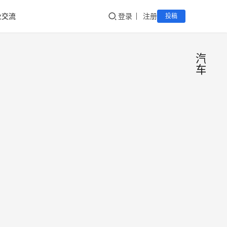
业交流
登录
注册
投稿
汽
车
看了
《速度
与激情
8》，
才发觉
这是自
动驾驶
汽车史
上被黑