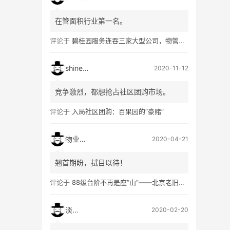
在管面积行业第一名。
评论于
碧桂园服务连吞三家大型公司，物管行业跑出首个巨无霸
shineshi
2020-11-12
竞争激烈，都想抢占社区团购市场。
评论于
入局社区团购：百果园的“豪赌”
物业软件
2020-04-21
翘首期盼，拭目以待！
评论于
88级台阶不再是座“山”——北京老旧小区加装电梯调查
淡然
2020-02-20