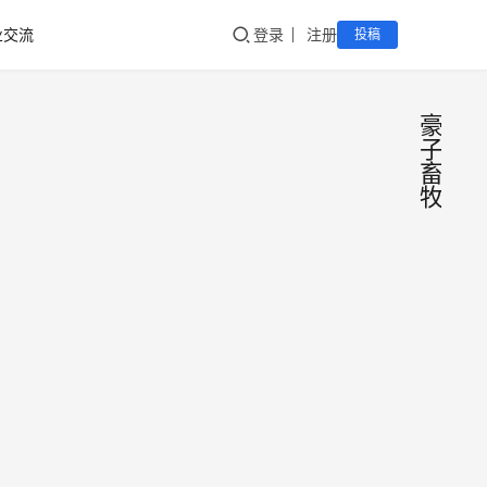
业交流
登录
注册
投稿
豪
子
畜
牧
新疆牛
奶芙拉
薇赫纯
新疆豪
牛奶华
子畜牧
南广东
业牧场
深圳东
位于新
莞广州
shineshi
2020-
疆天山
11-11