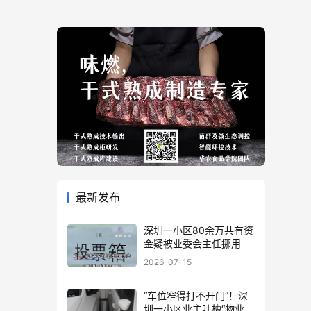
最新发布
深圳一小区80余万共有资
金疑被业委会主任挪用
2026-07-15
“车位窄得打不开门”！深
圳一小区业主吐槽“物业着