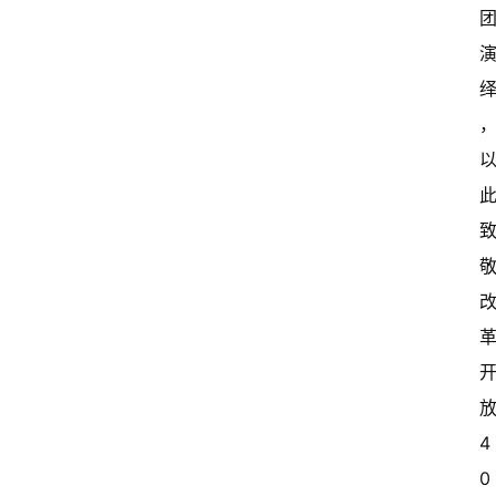
消
费
指
南
数
码
科
技
美
食
登录
注册
推
荐
4
0
教