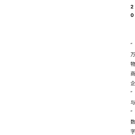
2
0
“
”
“