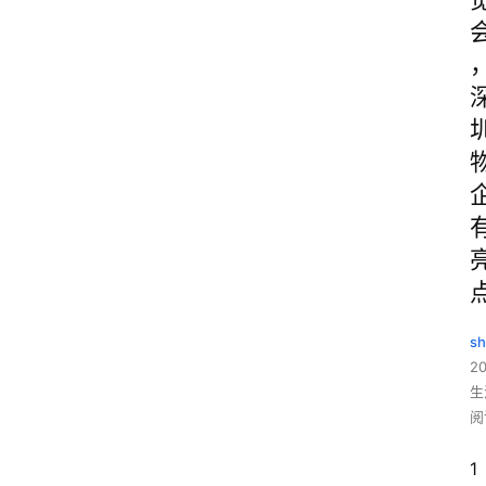
sh
20
生
阅
1