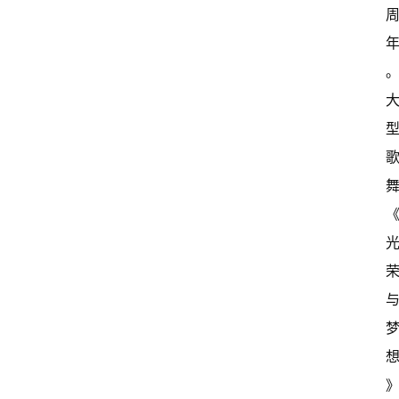
育
资
讯
旅
游
攻
略
行
业
交
流