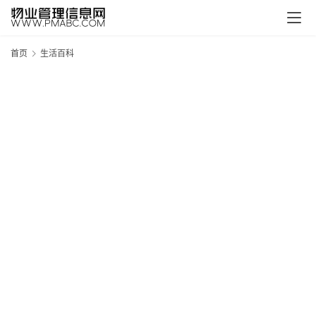
首页
生活百科
新
疆
吐
鲁
克
精
酿
啤
酒
采
购
请
点
击
登
录
→
→