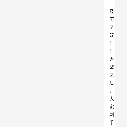
经
历
了
双
1
1
大
战
之
后
，
大
家
剁
手