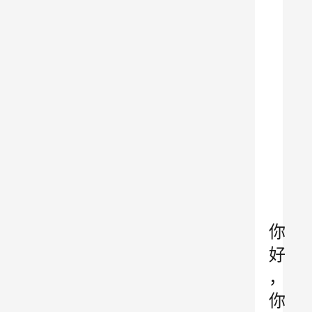
→
→
→
→
→
吐
鲁
克
啤
酒
京
东
旗
舰
店
你
好
，
你