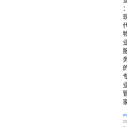
sh
20