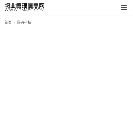
首页
数码科技
新
疆
吐
鲁
克
精
酿
啤
酒
采
购
请
点
击
登
录
→
→