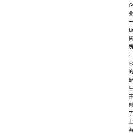
旅
游
攻
略
行
业
交
流