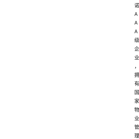
费
指
A
南
A
A
数
码
科
技
美
食
登录
注册
推
荐
教
育
资
讯