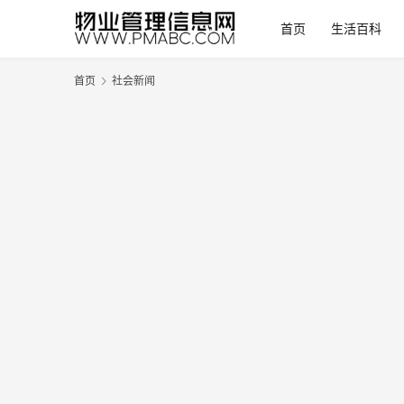
首页
生活百科
首页
社会新闻