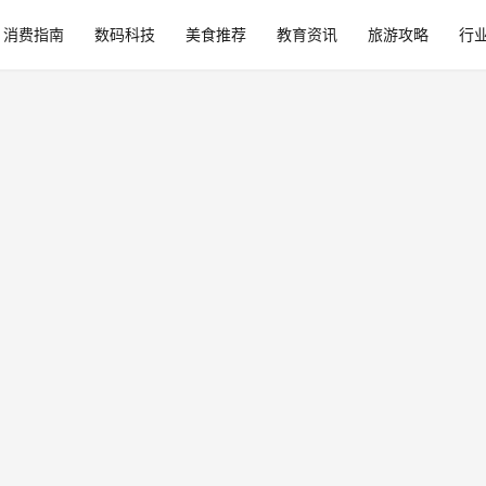
消费指南
数码科技
美食推荐
教育资讯
旅游攻略
行