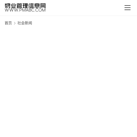
首页
社会新闻
新
疆
吐
鲁
克
精
酿
啤
酒
采
购
请
点
击
登
录
→
→