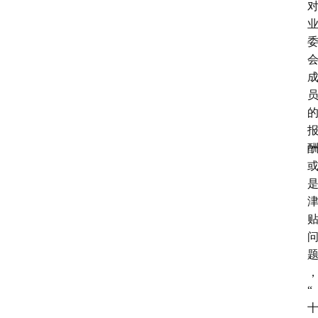
育
资
讯
旅
游
攻
略
行
业
交
流
“