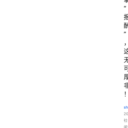
“
”
sh
20
社
阅