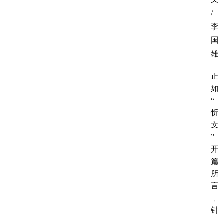
/
消
费
指
南
数
码
“
科
技
” 
美
食
登录
注册
推
荐
教