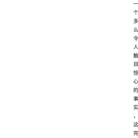
教
育
资
讯
旅
游
攻
略
行
业
交
流