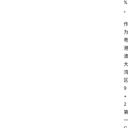
%
9
+
2