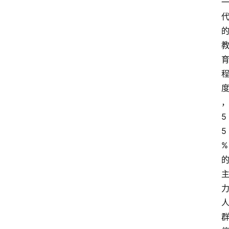
5
5
%