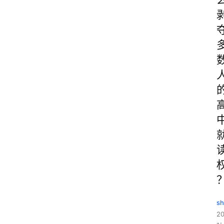
sh
20