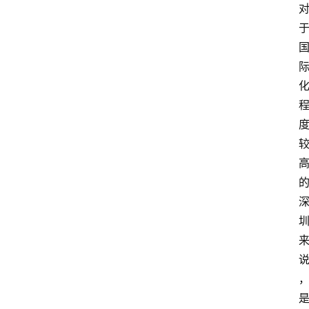
百
科
消
费
指
南
数
码
科
技
美
食
登录
注册
推
荐