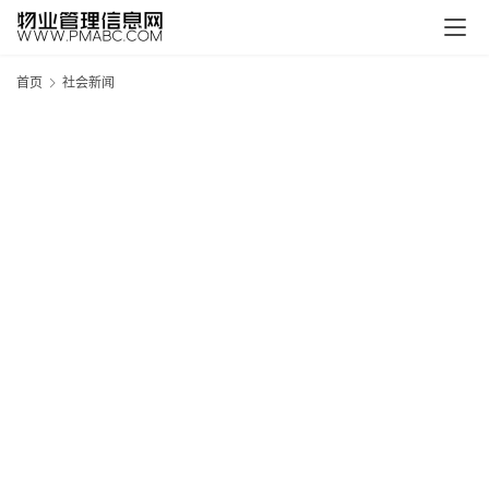
首页
社会新闻
新
疆
吐
鲁
克
精
酿
啤
酒
采
购
请
点
击
登
录
→
→