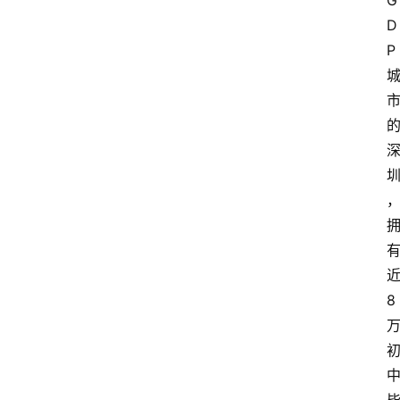
G
D
P
8