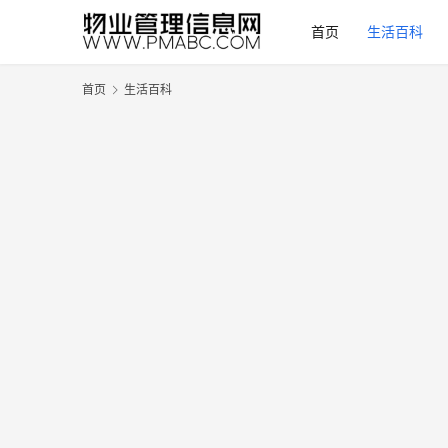
首页
生活百科
首页
生活百科