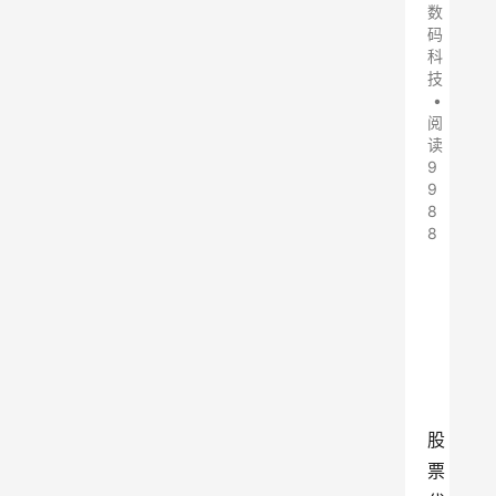
数
码
科
技
•
阅
读
9
9
8
8
股
票