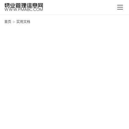
首页
实用文档
新
疆
吐
鲁
克
精
酿
啤
酒
采
购
请
点
击
登
录
→
→