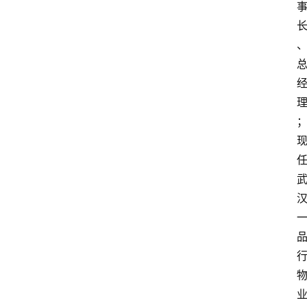
消
费
指
南
数
码
科
技
美
食
登录
注册
推
荐
教
育