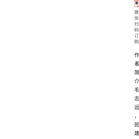
微
信
扫
码
订
购