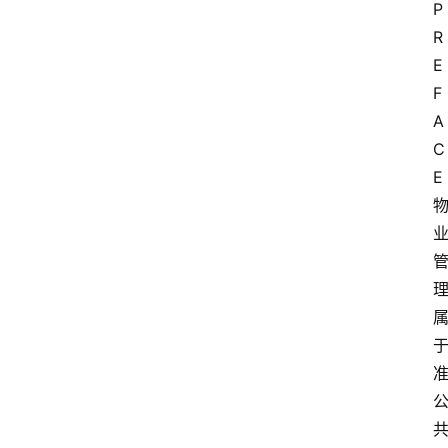
P
R
E
F
A
C
E