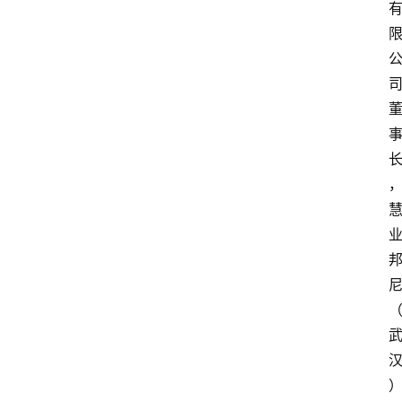
资
讯
旅
游
攻
略
行
业
交
流