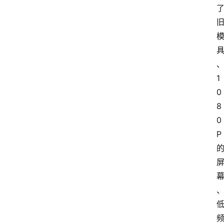
1
0
8
0
P