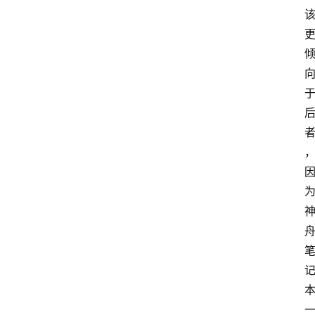
教
育
资
讯
旅
游
攻
略
行
业
交
流