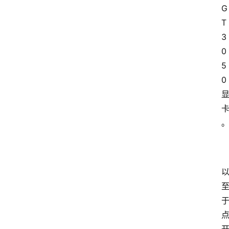
G
T
3
0
5
0