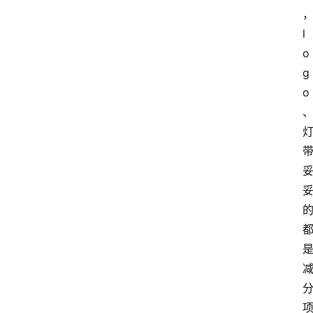
l
o
g
o