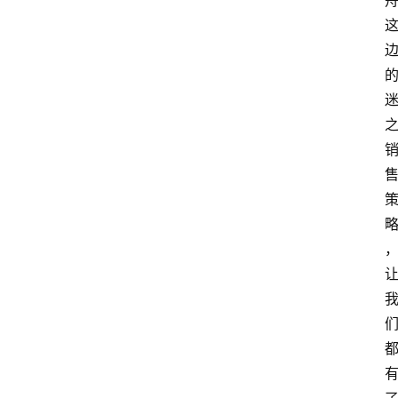
首
页
生
活