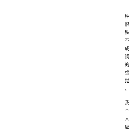
百
科
消
费
指
南
数
码
科
技
美
食
登录
注册
推
荐