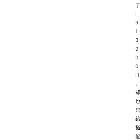
i
9 
1
3
9
0
0
H