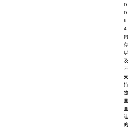
D
D
R
4