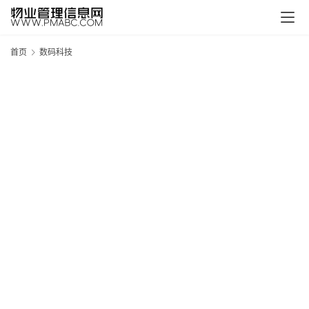
首页
数码科技
新
疆
吐
鲁
克
精
酿
啤
酒
采
购
请
点
击
登
录
→
→