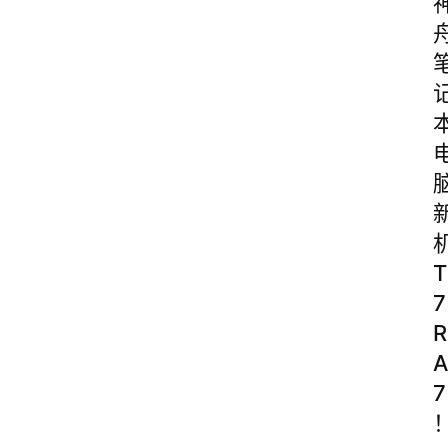
T
7
R
A
7