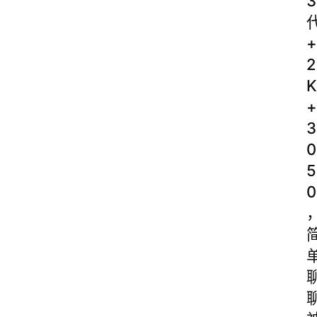
3
+
2
K
+
3
0
5
0