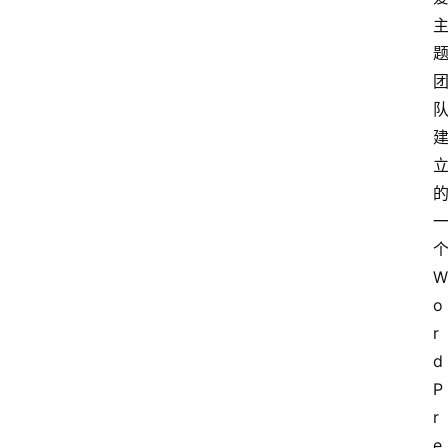
W
o
r
d
P
r
e