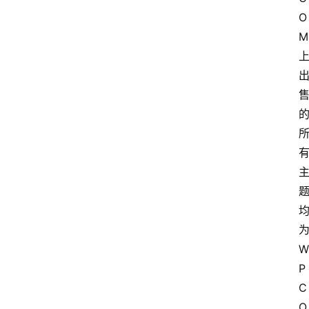
O
M
W
P
C
O