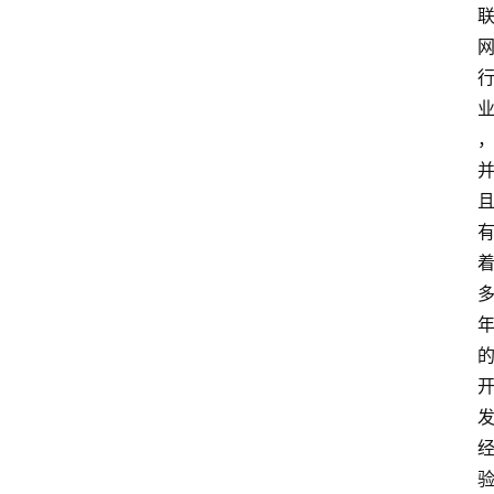
教
育
资
讯
旅
游
攻
略
行
业
交
流