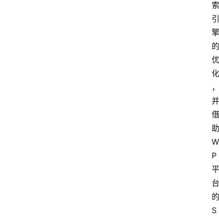
W
P
S