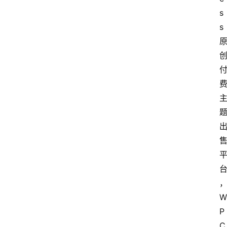
s
s
W
P
C