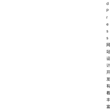
d
P
r
e
s
s