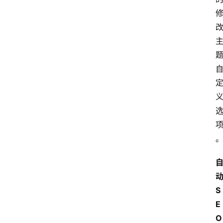
S
E
O