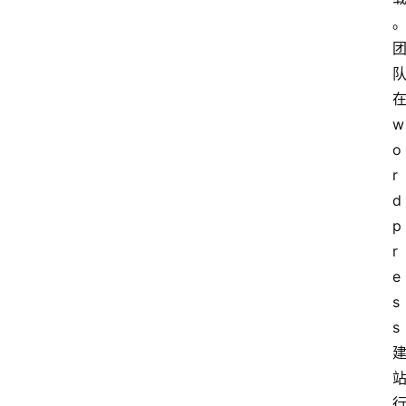
w
o
r
d
p
r
e
s
s