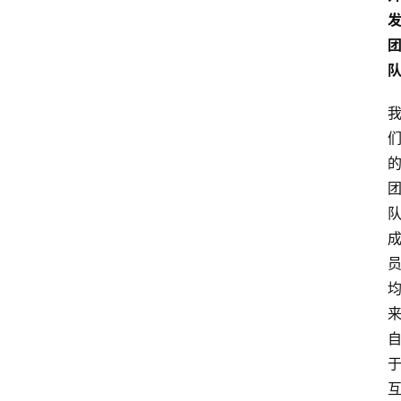
活
百
科
消
费
指
南
数
码
科
技
美
食
登录
注册
推
荐