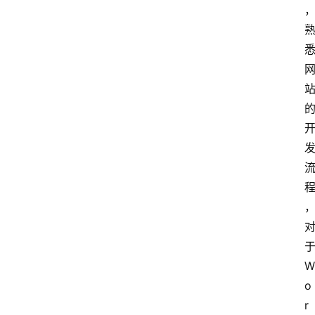
W
o
r