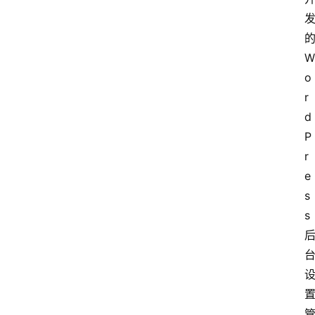
W
o
r
d
P
r
e
s
s