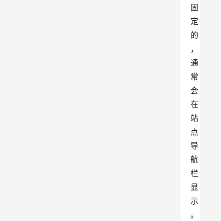
固
定
的
，
通
常
会
在
站
点
导
航
栏
显
示
。