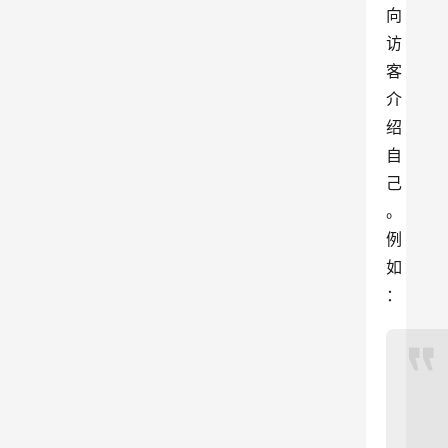
向
访
客
介
绍
自
己
。
例
如
：