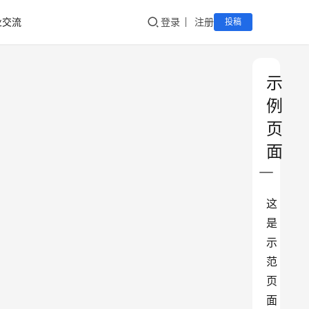
业交流
登录
注册
投稿
示
例
页
面
这
是
示
范
页
面