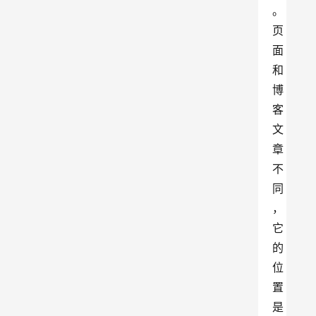
。
页
面
和
博
客
文
章
不
同
，
它
的
位
置
是