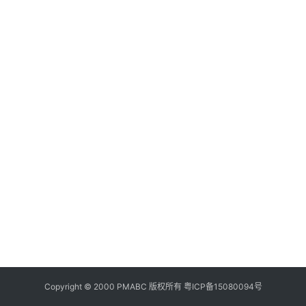
美
食
登录
注册
推
荐
教
育
资
讯
旅
游
攻
略
行
业
Copyright © 2000 PMABC 版权所有
粤ICP备15080094号
交