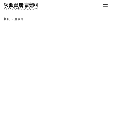
页
生
首页
互联网
活
百
科
消
费
指
南
数
码
科
技