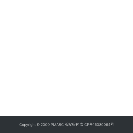
美
食
登录
注册
推
荐
20
教
02
育
数
资
技
讯
20
旅
02
数
游
技
攻
略
行
业
Copyright © 2000 PMABC 版权所有
粤ICP备15080094号
交