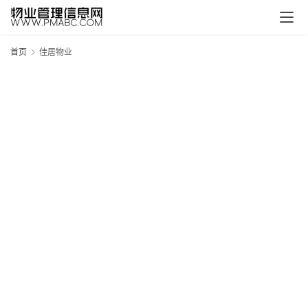
页
生
首页
佳居物业
活
百
科
消
费
指
南
守
数
码
科
技