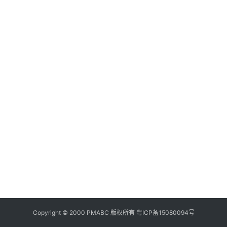
美
食
登录
注册
推
荐
教
育
资
讯
旅
游
攻
略
行
业
Copyright © 2000 PMABC 版权所有
粤ICP备15080094号
交