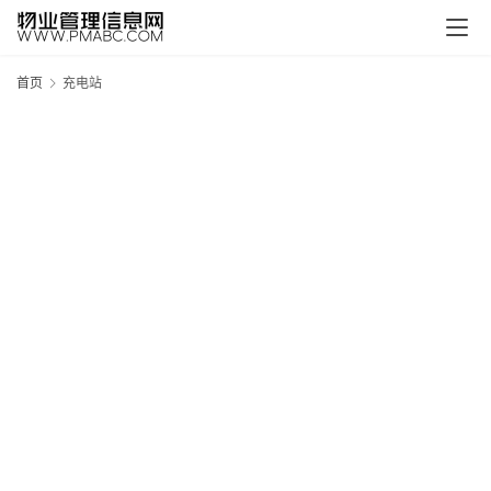
页
生
首页
充电站
活
百
科
消
费
指
南
数
码
科
技