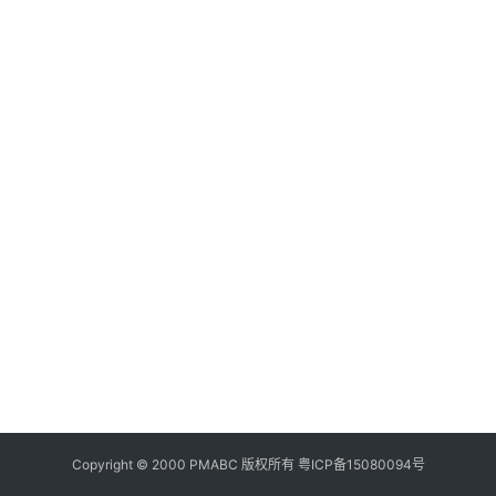
美
食
登录
注册
推
荐
教
育
资
讯
旅
游
攻
略
行
业
Copyright © 2000 PMABC 版权所有
粤ICP备15080094号
交