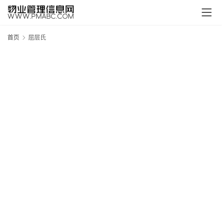
页
生
首页
屈层氏
活
百
科
消
费
指
南
数
码
科
技