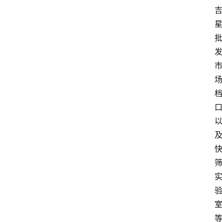
首
页
生