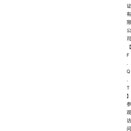
F
.
Q
.
T