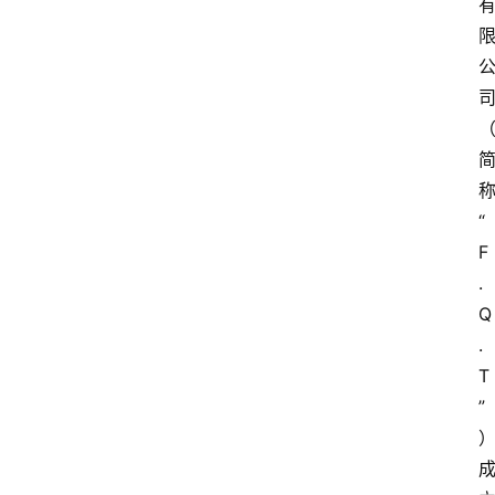
教
育
资
讯
旅
“
游
攻
F
略
.
Q
行
.
业
T
交
”
流