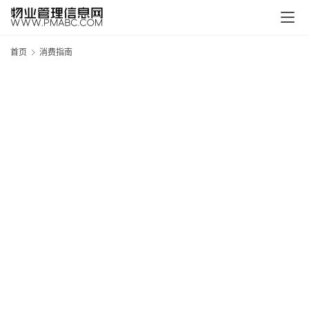
首页
消费指南
新
疆
吐
鲁
克
精
酿
啤
酒
采
购
请
点
击
登
录
→
→