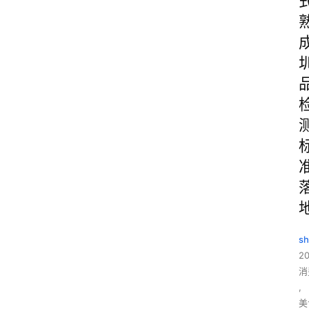
sh
20
消
,
美