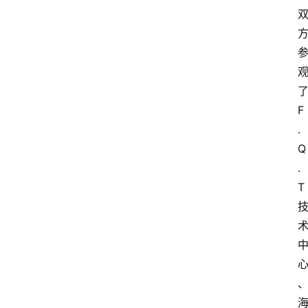
F
.
Q
.
T