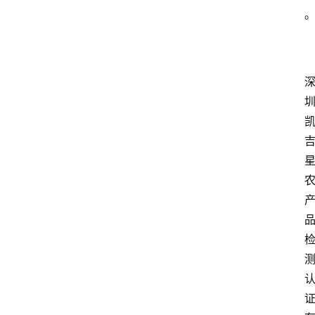
活
百
科
消
费
指
南
数
码
科
技
美
食
登录
注册
推
荐