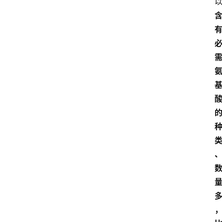
育
资
讯
旅
游
攻
略
行
业
交
流