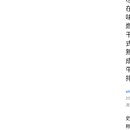
sh
20
消