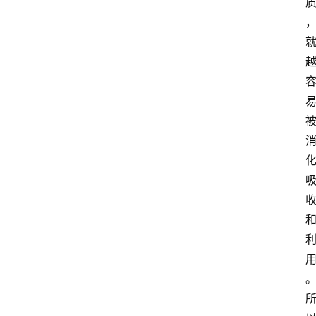
消
费
指
南
数
码
科
技
美
食
登录
注册
推
荐
教