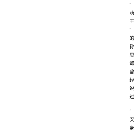
“
”
“