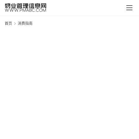
首页
消费指南
新
疆
吐
鲁
克
精
酿
啤
酒
采
购
请
点
击
登
录
→
→