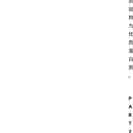
P
A
R
T 
2