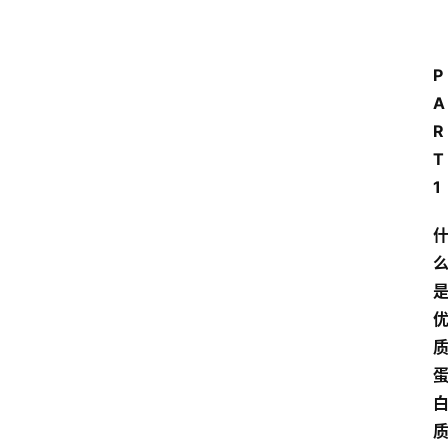
P
A
R
T 
1