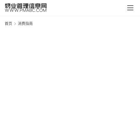
首页
消费指南
新
疆
吐
鲁
克
精
酿
啤
酒
采
购
请
点
击
登
录
→
→