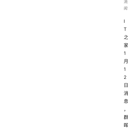
消
阅
I
T
家
1 
月
1
2 