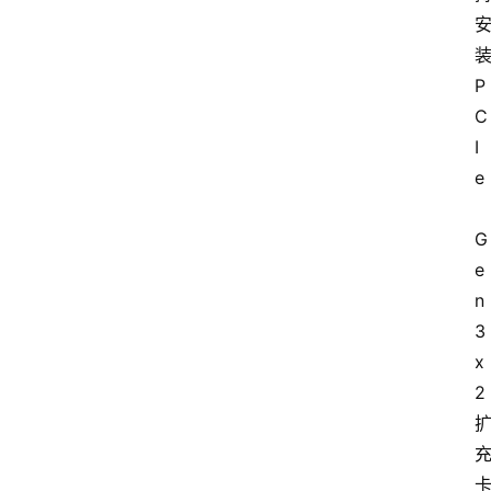
消
费
装
指
P
南
C
I
数
e
码
科
G
技
e
n
美
食
3 
登录
注册
推
x
荐
2 
教
育