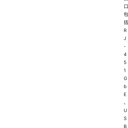
括
R
J
-
4
5 
1
G
b
E
U
S
B 