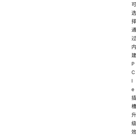
建
P
C
I
e 