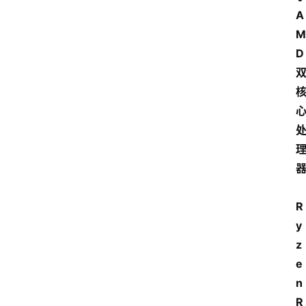
A
M
D 
R
y
z
e
n 
R