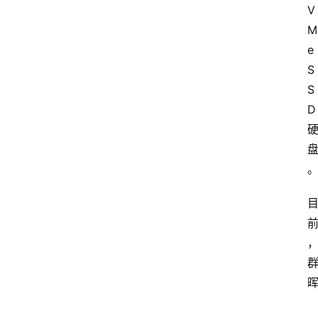
V
M
e 
S
S
D 