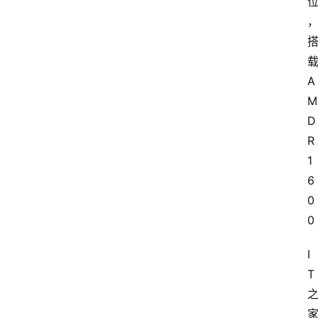
载
A
M
D 
R
1
6
0
0
I
T