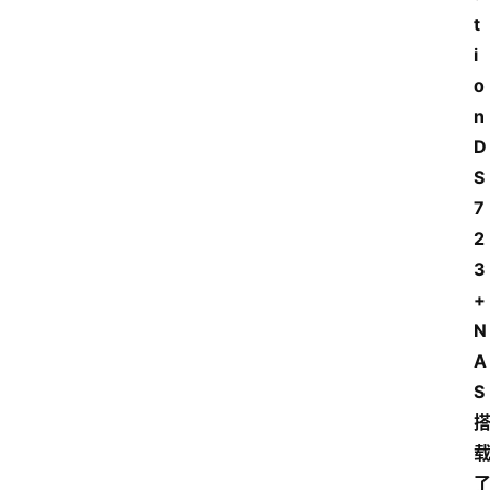
t
i
o
n 
D
S
7
2
3
+ 
N
A
S 
了