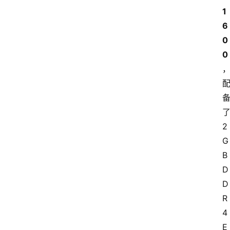
1
6
0
0
了
2
G
B 
D
D
R
4 
E