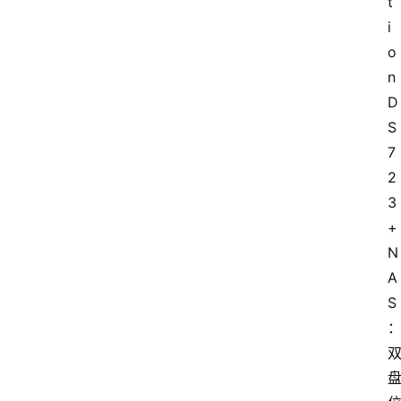
t
i
o
n 
D
S
7
2
3
+ 
N
A
S