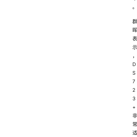
资
讯
旅
游
攻
略
行
D
业
S
交
7
流
2
3
+ 