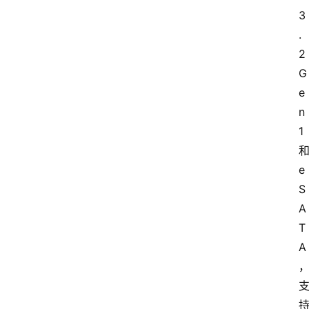
3
.
2 
G
e
n 
1 
和
e
首
S
页
A
T
生
A
活
百
科