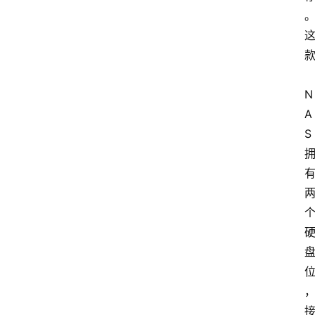
N
A
S 