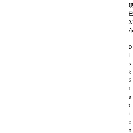
D
i
s
k
S
t
a
t
i
o
n 