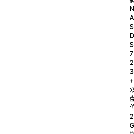
A
S
S
7
2
3
+
2