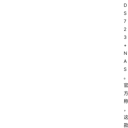
D
S
7
2
3
+ 
N
A
S