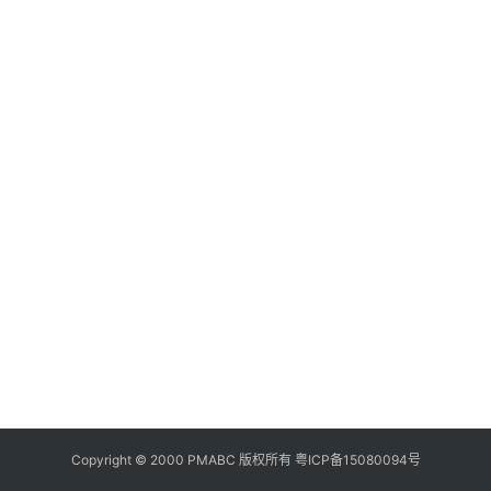
美
食
登录
注册
推
荐
教
育
资
讯
旅
游
攻
略
行
业
Copyright © 2000 PMABC 版权所有
粤ICP备15080094号
交