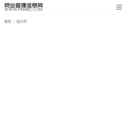
页
生
首页
设计师
活
百
科
消
费
指
南
数
码
科
技