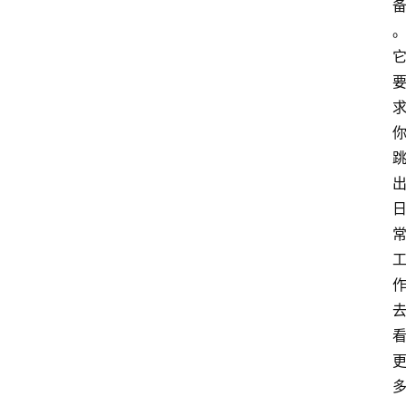
资
讯
旅
游
攻
略
行
业
交
流