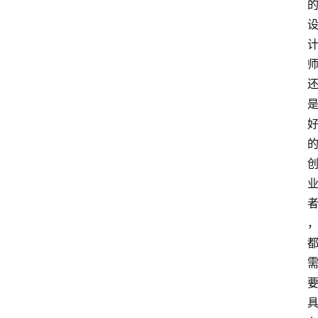
消
费
指
南
数
码
科
技
美
食
登录
注册
推
荐
教
育