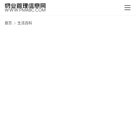
首页
生活百科
新
疆
吐
鲁
克
精
酿
啤
酒
采
购
请
点
击
登
录
→
→