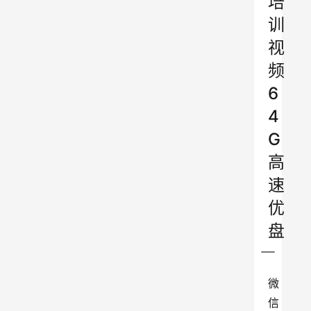
培
训
视
频
6
4
G
高
速
优
盘
微
信