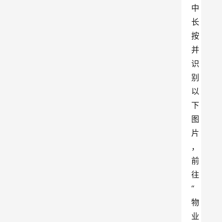
中
长
按
并
识
别
以
下
图
片
，
前
往
“
物
业