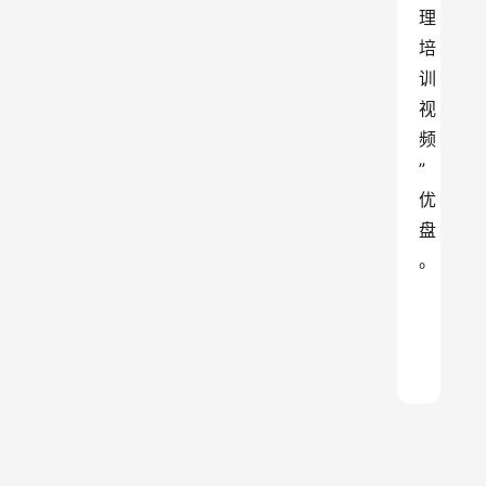
理
培
训
视
频
”
优
盘
。