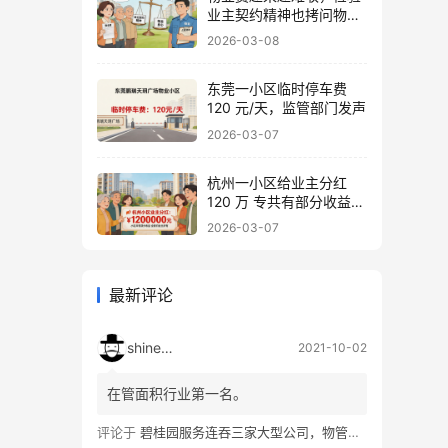
业主契约精神也拷问物业
良心
2026-03-08
东莞一小区临时停车费
120 元/天，监管部门发声
2026-03-07
杭州一小区给业主分红
120 万 专共有部分收益归
业主 物业不能动
2026-03-07
最新评论
shineshi
2021-10-02
在管面积行业第一名。
评论于
碧桂园服务连吞三家大型公司，物管行业跑出首个巨无霸