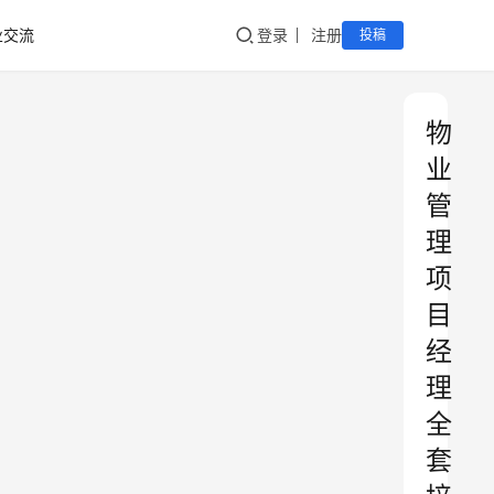
业交流
登录
注册
投稿
物
业
管
理
项
目
经
理
全
套