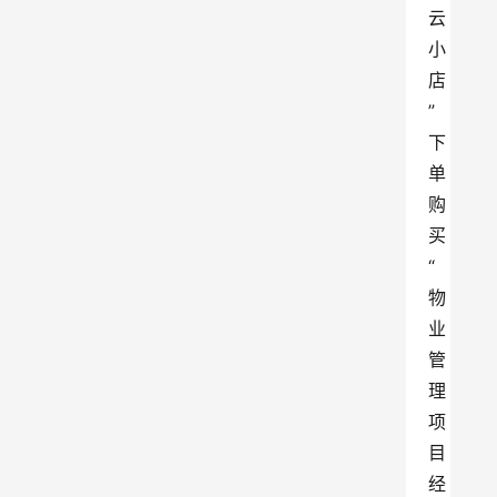
云
小
店
”
下
单
购
买
“
物
业
管
理
项
目
经