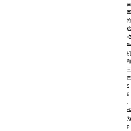
讯
旅
游
攻
略
行
业
交
流
S
8
P