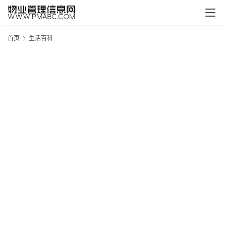
首页
生活百科
新
疆
吐
鲁
克
精
酿
啤
酒
采
购
请
点
击
登
录
→
→