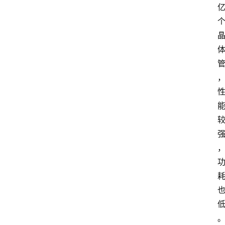
消
费
指
南
数
码
科
技
美
食
登录
注册
推
荐
教
育
资