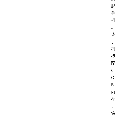
6
G
B