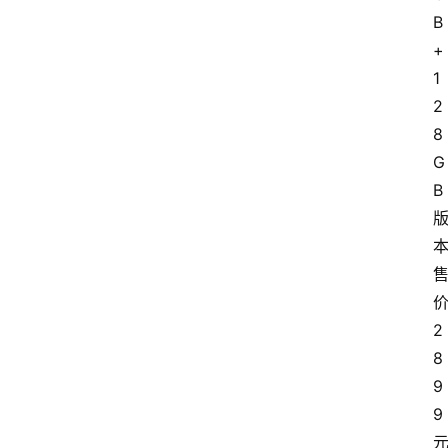
B
+
1
2
8
G
B
2
8
9
9