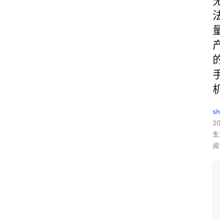
sh
20
生
阅