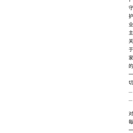
首
页
…
生
…
活
百
科
消