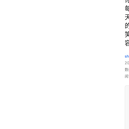
sh
20
数
阅