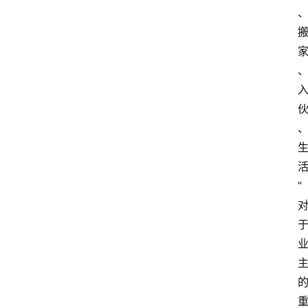
旅
游
攻
略
行
业
交
流
”