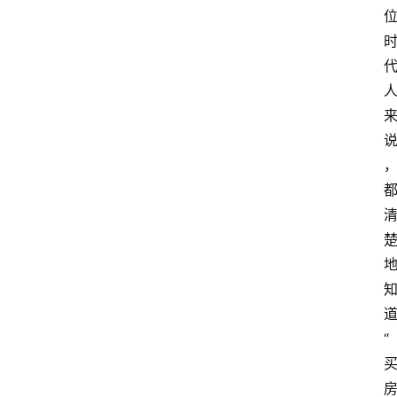
费
指
南
数
码
科
技
美
食
登录
注册
推
荐
教
“
育
资
讯