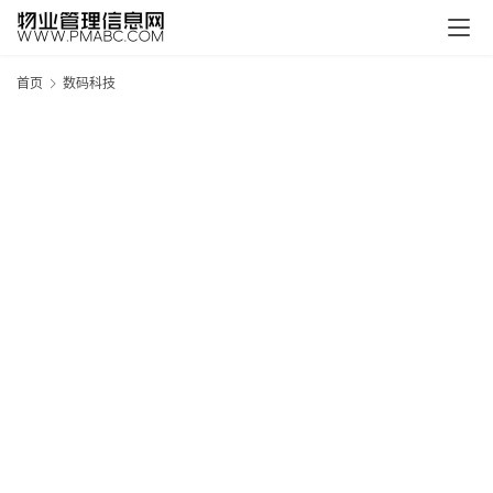
首页
数码科技
新
疆
吐
鲁
克
精
酿
啤
酒
采
购
请
点
击
登
录
→
→