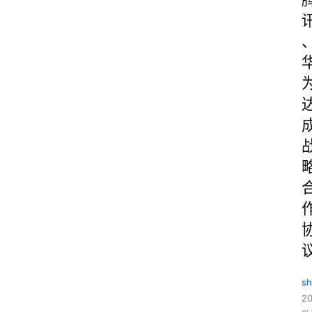
sh
20