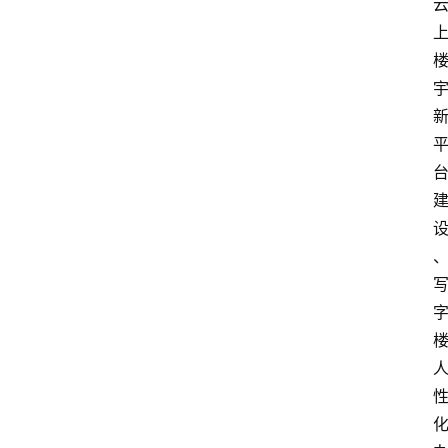
消
费
指
南
数
码
科
技
美
食
登录
注册
推
荐
教