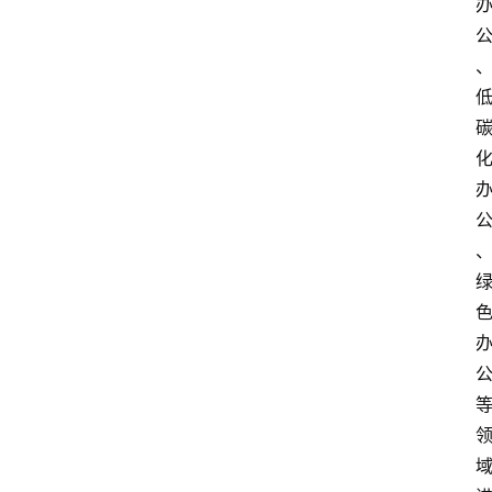
育
资
讯
旅
游
攻
略
行
业
交
流