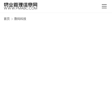
首页
数码科技
新
疆
吐
鲁
克
精
酿
啤
酒
采
购
请
点
击
登
录
→
→