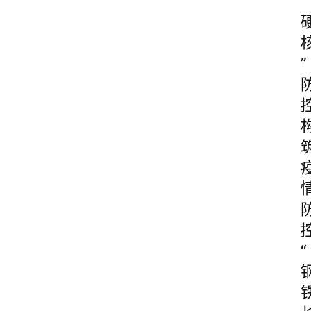
“
”
“