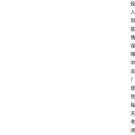
数
码
科
技
美
食
登录
注册
推
荐
教
育
资
讯
旅
游