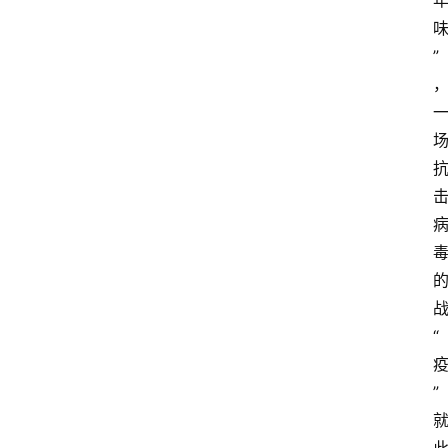
”
“
”