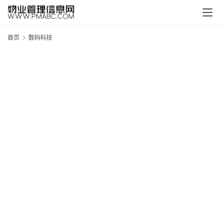
首页
数码科技
新
疆
吐
鲁
克
精
酿
啤
酒
采
购
请
点
击
登
录
→
→