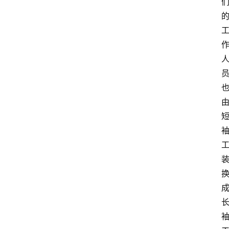
旅
游
攻
略
行
业
交
流