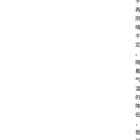
指
南
数
码
科
技
美
食
推
荐
教
育
资
讯