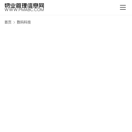
首页
数码科技
新
疆
吐
鲁
克
精
酿
啤
酒
采
购
请
点
击
登
录
→
→