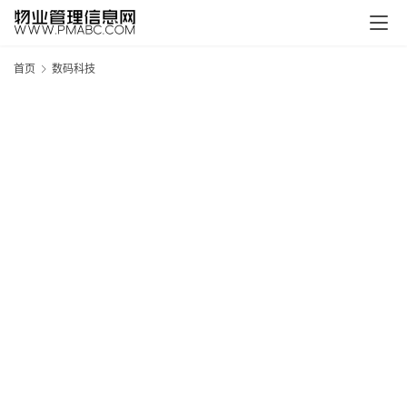
首页
数码科技
新
疆
吐
鲁
克
精
酿
啤
酒
采
购
请
点
击
登
录
→
→