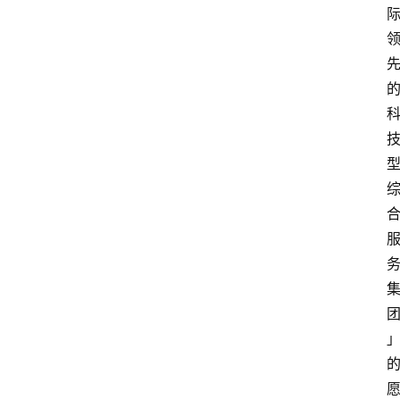
教
育
资
讯
旅
游
攻
略
行
业
交
流