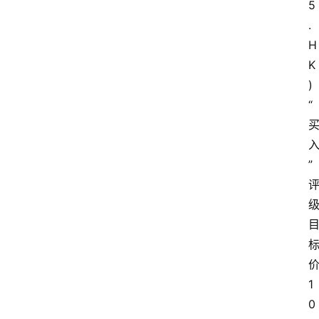
5
.
H
K
)
“
”
1
0