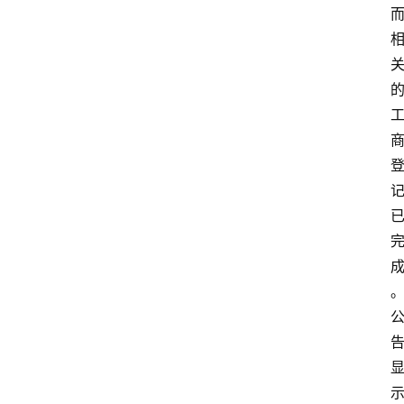
首
页
生
活