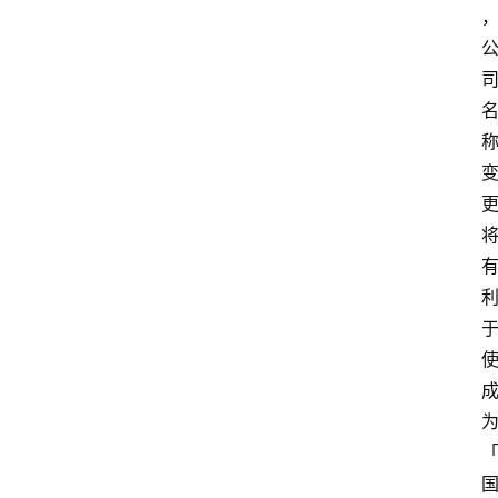
百
科
消
费
指
南
数
码
科
技
美
食
登录
注册
推
荐