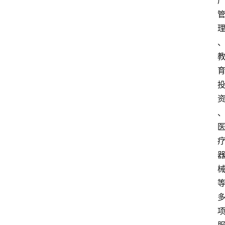
费
指
南
数
码
科
技
美
食
登录
注册
推
荐
教
育
资
讯