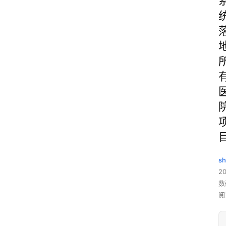
sh
20
数
阅