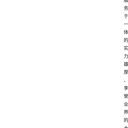
旅
游
攻
略
行
业
交
流