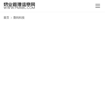
首页
数码科技
新
疆
吐
鲁
克
精
酿
啤
酒
采
购
请
点
击
登
录
→
→