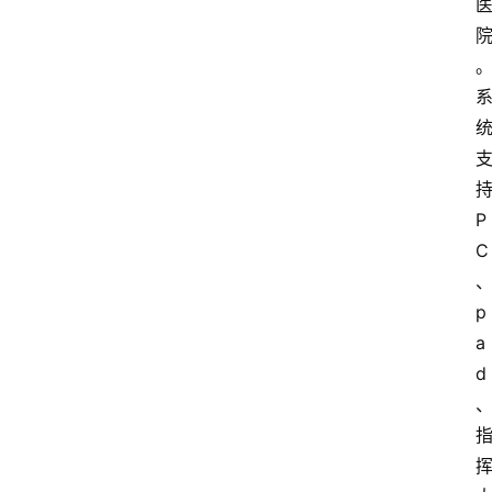
P
C
p
a
d