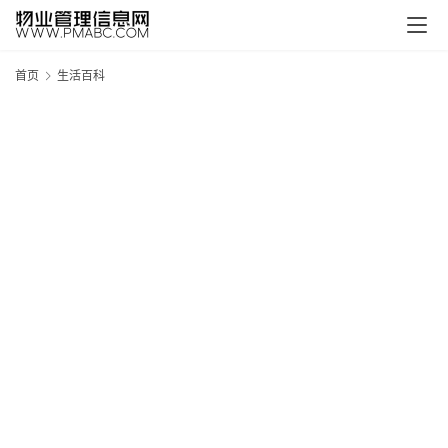
首页
生活百科
新
疆
吐
鲁
克
精
酿
啤
酒
采
购
请
点
击
登
录
→
→