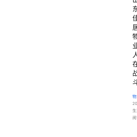
物
20
生
阅