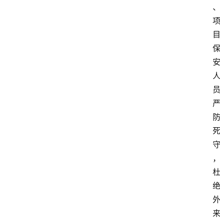
消
费
指
南
数
码
科
技
美
食
登录
注册
推
荐
教