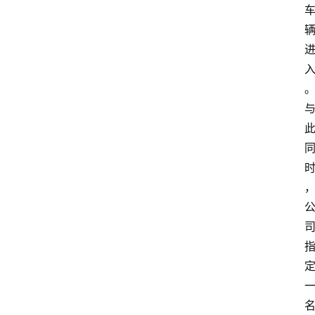
育
资
讯
旅
。
游
攻
略
行
业
交
流