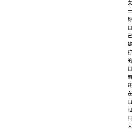
指
南
数
码
科
技
美
食
登录
注册
推
荐
教
育
资
讯