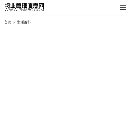
首页
生活百科
新
疆
吐
鲁
克
精
酿
啤
酒
采
购
请
点
击
登
录
→
→