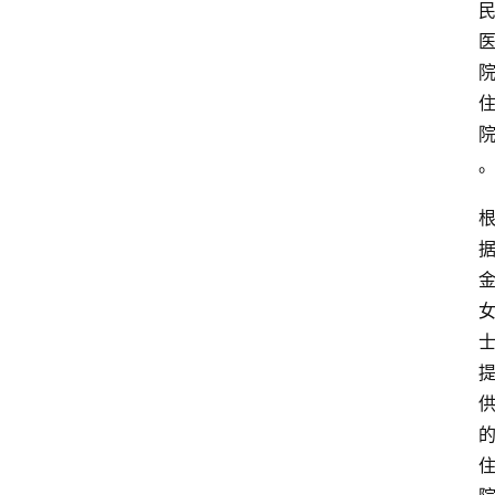
旅
游
攻
略
行
业
交
流