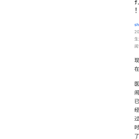
sh
20
生
阅