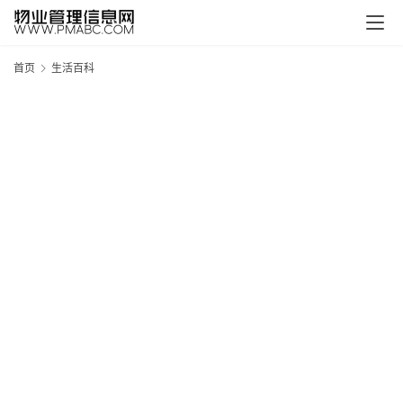
首页
生活百科
新
疆
吐
鲁
克
精
酿
啤
酒
采
购
请
点
击
登
录
→
→