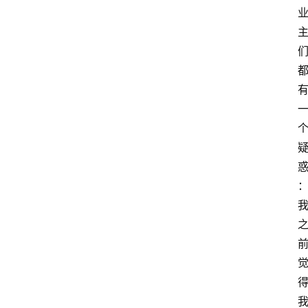
百
科
消
费
指
南
数
码
科
技
美
食
登录
注册
推
荐