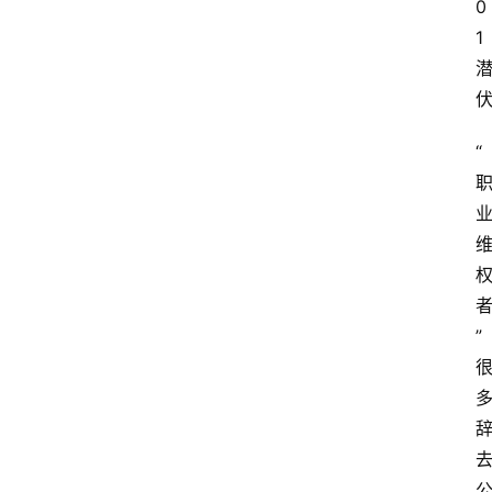
0
1
“
”