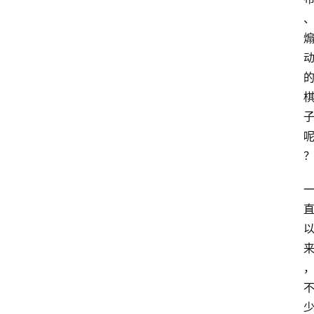
首
页
生
活