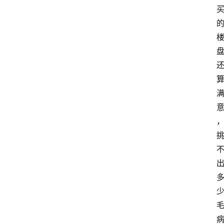
教
育
资
讯
旅
游
攻
略
行
业
交
流