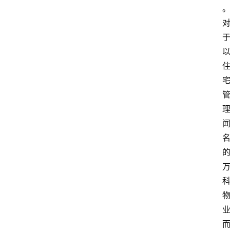
资
讯
旅
游
攻
略
行
业
交
流