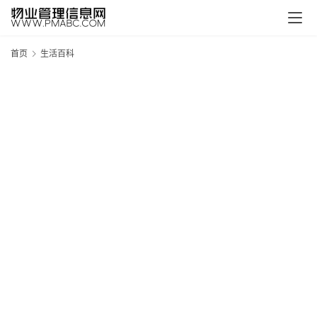
首页
生活百科
新
疆
吐
鲁
克
精
酿
啤
酒
采
购
请
点
击
登
录
→
→