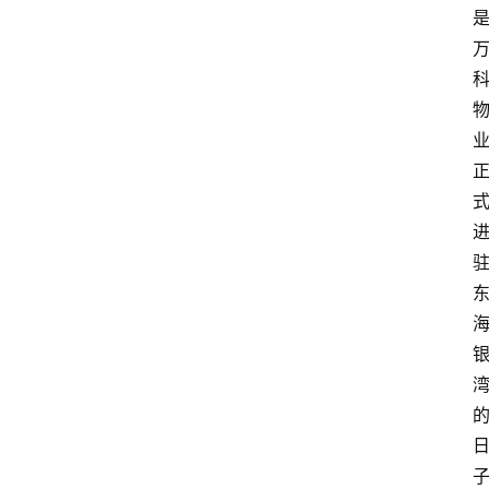
消
费
指
南
数
码
科
技
美
食
登录
注册
推
荐
教
育