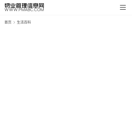
首页
生活百科
新
疆
吐
鲁
克
精
酿
啤
酒
采
购
请
点
击
登
录
→
→