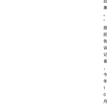
育
资
讯
”
旅
游
攻
略
行
业
交
流
1
0