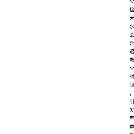
消
费
指
南
数
码
科
技
美
食
登录
注册
推
荐
教