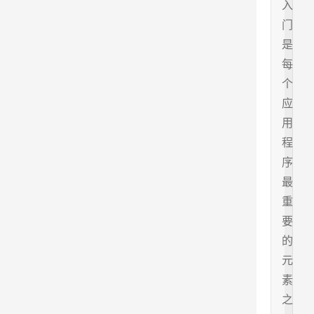
入
门
是
每
个
应
用
程
序
最
重
要
的
元
素
之