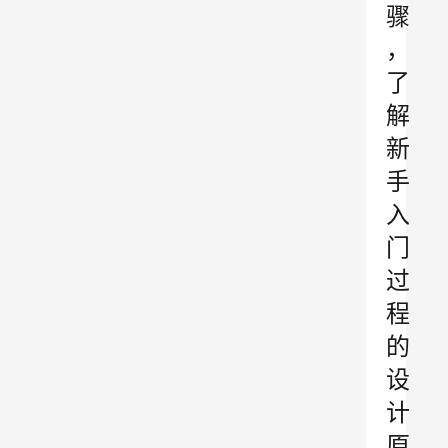
骤
，
了
解
新
手
入
门
过
程
的
设
计
原