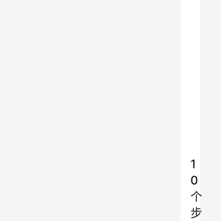
→
→
→
→
→
吐
鲁
克
啤
酒
京
东
旗
舰
店
1
0
个
步