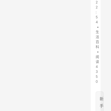
2
2
:
5
4
•
生
活
百
科
•
阅
读
4
3
5
0
新
手