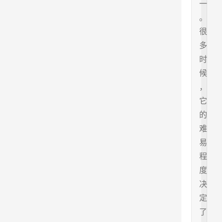
一
。
很
多
时
候
，
它
的
难
易
程
度
决
定
了