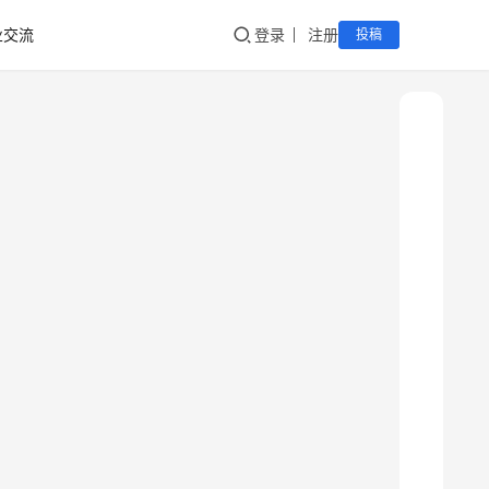
业交流
登录
注册
投稿
新
疆
吐
鲁
克
精
酿
啤
酒
采
购
请
点
击
登
录