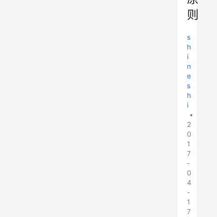
则
s
h
i
n
e
s
h
i
•
2
0
1
7
-
0
4
-
1
7