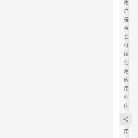
用
户
是
否
会
继
续
使
用
应
用
程
序
。
在
用