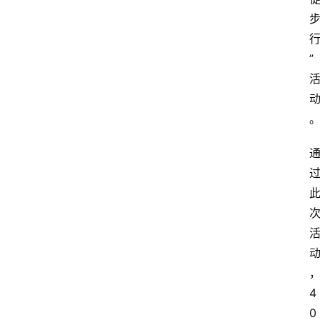
”
4
0