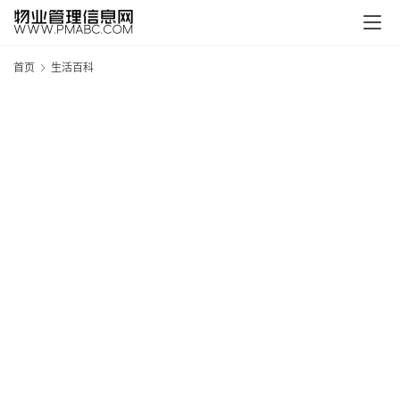
首页
生活百科
新
疆
吐
鲁
克
精
酿
啤
酒
采
购
请
点
击
登
录
→
→