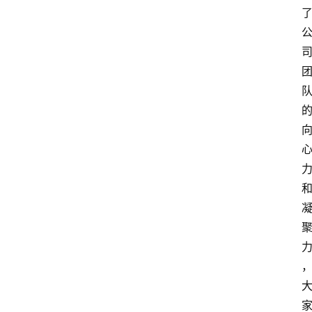
页
生
活
百
科
消
费
指
南
数
码
科
技
美