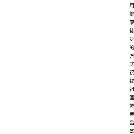
食
登录
注册
推
荐
教
育
资
讯
旅
游
攻
略
行
业
交