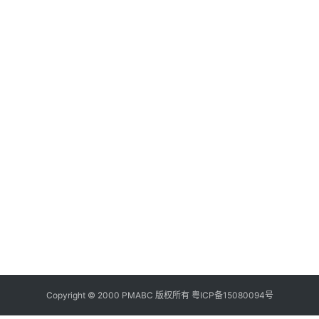
代
社
区
团
购
合
作
20
10
生
百
11
Copyright © 2000 PMABC 版权所有
粤ICP备15080094号