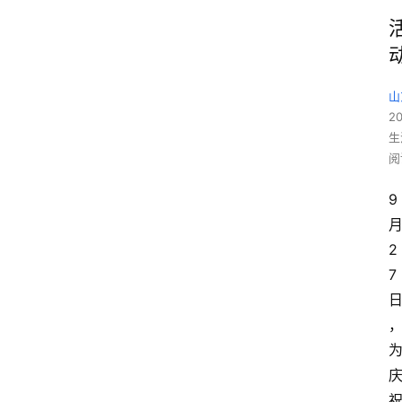
”
山
20
生
阅
9
2
7