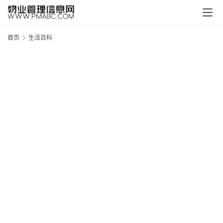
首页
生活百科
新
疆
吐
鲁
克
精
酿
啤
酒
采
购
请
点
击
登
录
→
→