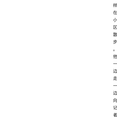
活
百
科
消
费
指
南
数
码
科
技
美
食
登录
注册
推
荐