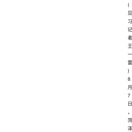
(
者
雷
) 
8
7