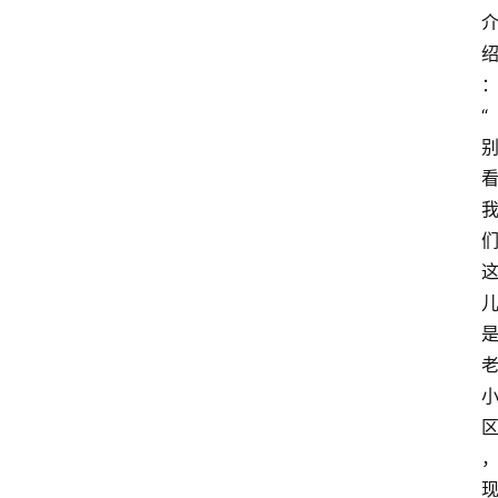
教
育
资
“
讯
旅
游
攻
略
行
业
交
流