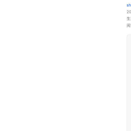
sh
20
生
阅