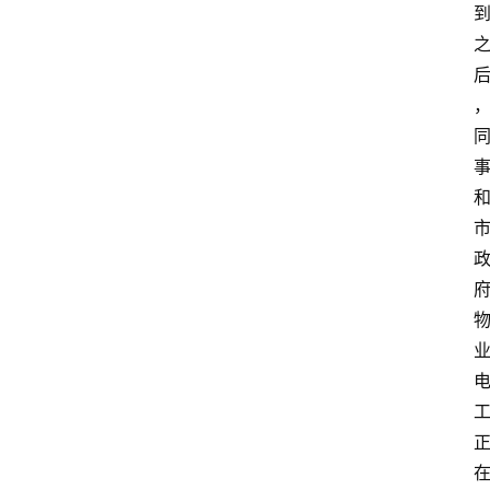
消
费
指
南
数
码
科
技
美
食
登录
注册
推
荐
教
育