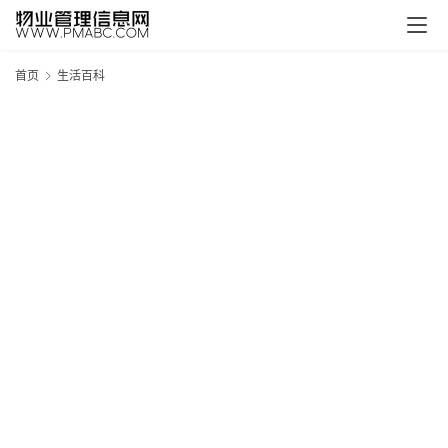
首页
生活百科
新
疆
吐
鲁
克
精
酿
啤
酒
采
购
请
点
击
登
录
→
→