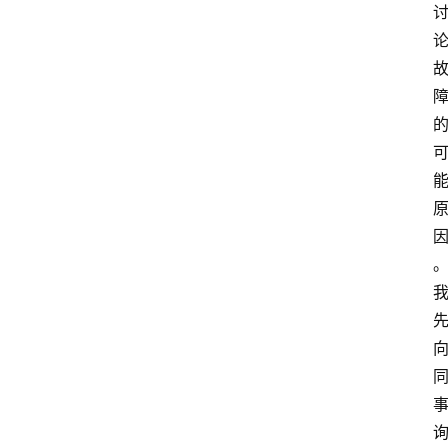
资
讯
旅
游
攻
略
行
业
交
流