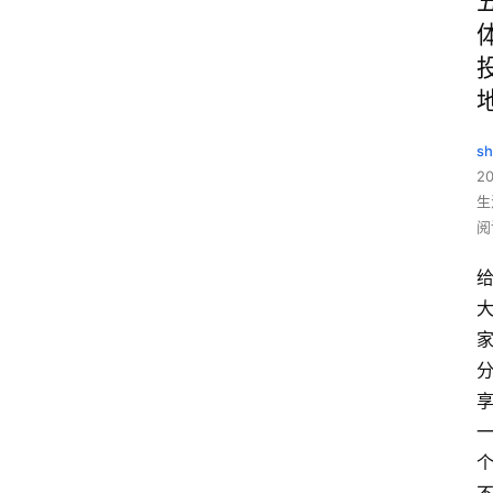
sh
20
生
阅