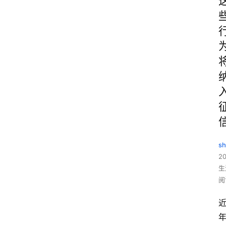
sh
20
生
阅