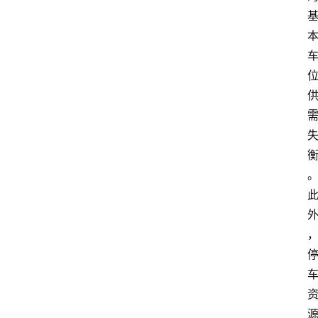
消
费
指
南
数
码
科
技
美
食
登录
注册
推
荐
教