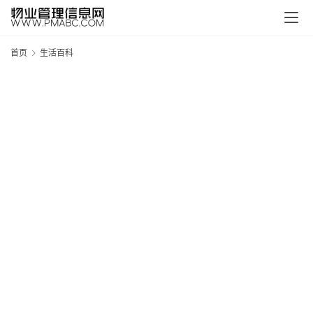
首页
生活百科
新
疆
吐
鲁
克
精
酿
啤
酒
采
购
请
点
击
登
录
→
→