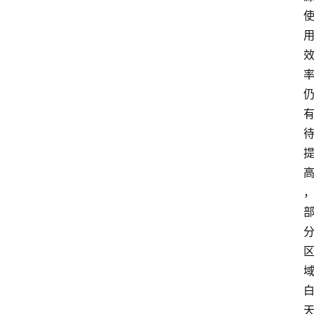
育
资
讯
旅
游
攻
略
行
业
交
流