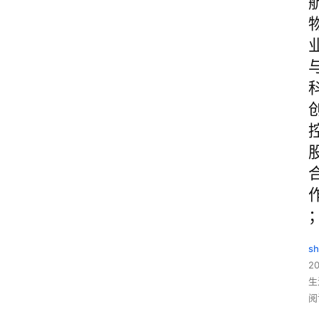
sh
20
生
阅