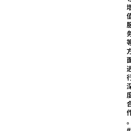
消
费
指
南
数
码
科
技
美
食
登录
注册
推
荐
教
育
#