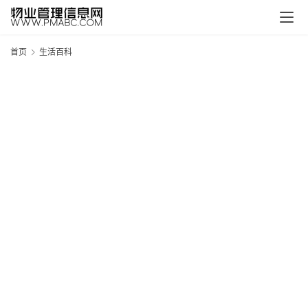
首页
生活百科
新
疆
吐
鲁
克
精
酿
啤
酒
采
购
请
点
击
登
录
→
→