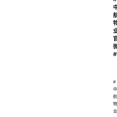
资
讯
旅
游
攻
略
#
行
业
交
流
#