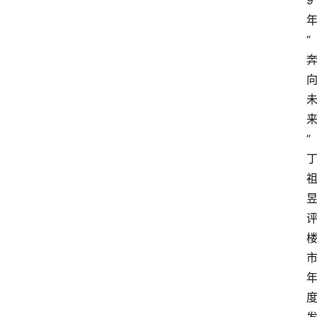
9
“
”