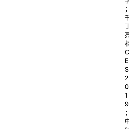
E
S
2
0
1
9